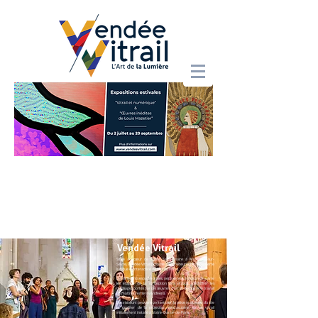
Vendée Vitrail
Situé au cœur de l'église Saint-Hilaire à Mortagne-sur-
Sèvre, Vendée Vitrail propose à ses visiteurs une
découverte
ludique et interactive de l'Art du Vitrail.
Les différents espaces du lieu permettent à chacun de suivre
les étapes de la conception des vitraux, déchiffrer les
messages portés par ces œuvres d'art et découvrir le travail
de maîtres verriers vendéens.
Les visiteurs peuvent contempler la pièce maîtresse du site
et profiter de la projection spectaculaire sur un vitrail
initialement installé à Notre-Dame-de-Paris.