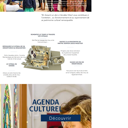
Théâtre optique, présentation d’œuvres originales et
dispositifs numériques pour petits et grands jalonnent ce
parcours unique et innovant, aménagé dans un espace des
plus surprenants.
Entrée gratuite,
(participation
*En faisant un don à Vendée Vitrail vous contribuez à
souhaitée*)
l'entretien , au fonctionnement et au rayonnement de
ce patrimoine culturel remarquable.
AGENDA
CULTUREL
Découvrir