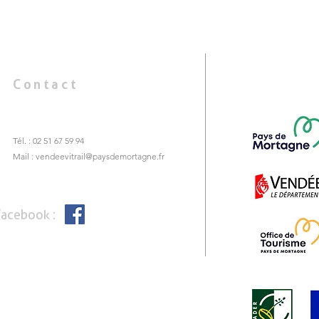
Contact
Tél. : 02 51 67 59 94
Mail :
vendeevitrail@paysdemortagne.fr
Facebook :