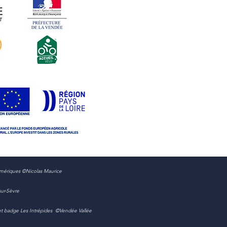
numériques ©Nicolas Maurice
sur-Sèvre
o et badge Les Intrépides ©Vendée Vallée