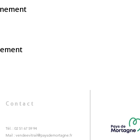
énement
nement
Contact
Tél. : 02 51 67 59 94
Mail :
vendeevitrail@paysdemortagne.fr