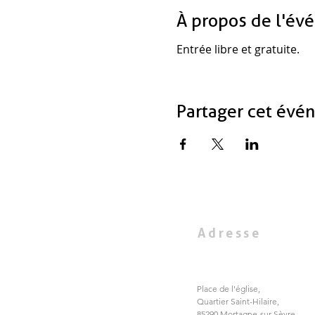
À propos de l'év
Entrée libre et gratuite.
Partager cet évé
Adresse
Place de l'église,
Quartier Saint-Hilaire,
85290 Mortagne-sur-Sèvre