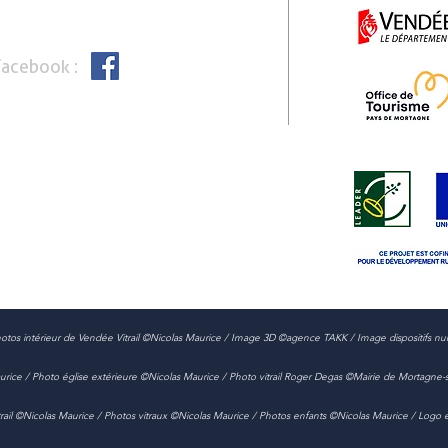
Facebook :
t photos intérieur de Vendée Vitrail ©Nicolas Maurice / Image 3D ©agence TAKK / Image dispositifs 
aurice / Photo église extérieure ©Nicolas Maurice / Photo vitrail Roger Degas ©Mairie de Mortagne-
itrail ©Nicolas Maurice / Photos vitraux ©Nicolas Maurice / Photos enfants ©Nicolas Maurice / Log