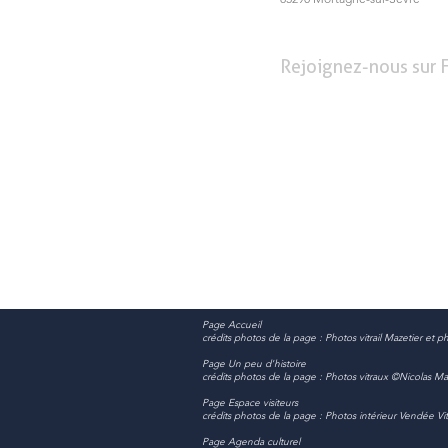
Rejoignez-nous sur 
Page Accueil
crédits photos de la page : Photos vitrail Mazetier e
Page Un peu d'histoire
crédits photos de la page : Photos vitraux ©Nicolas M
Page Espace visiteurs
crédits photos de la page : Photos intérieur Vendée V
Page Agenda culturel