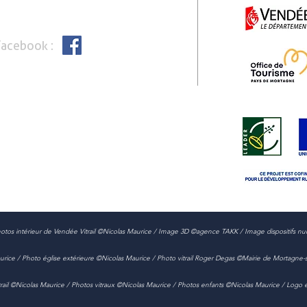
Facebook :
t photos intérieur de Vendée Vitrail ©Nicolas Maurice / Image 3D ©agence TAKK / Image dispositifs 
aurice / Photo église extérieure ©Nicolas Maurice / Photo vitrail Roger Degas ©Mairie de Mortagne-
itrail ©Nicolas Maurice / Photos vitraux ©Nicolas Maurice / Photos enfants ©Nicolas Maurice / Log