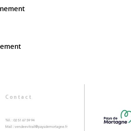
énement
nement
Contact
Tél. : 02 51 67 59 94
Mail :
vendeevitrail@paysdemortagne.fr