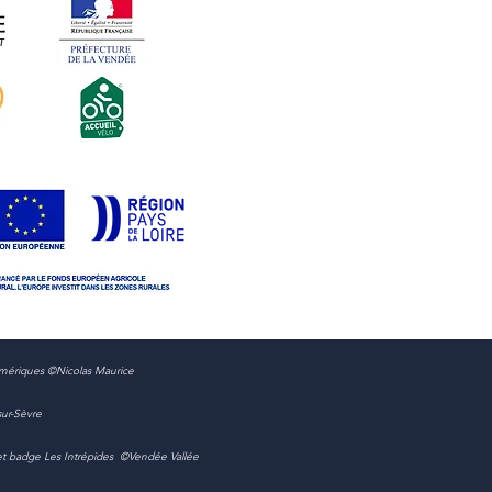
numériques ©Nicolas Maurice
sur-Sèvre
o et badge Les Intrépides ©Vendée Vallée