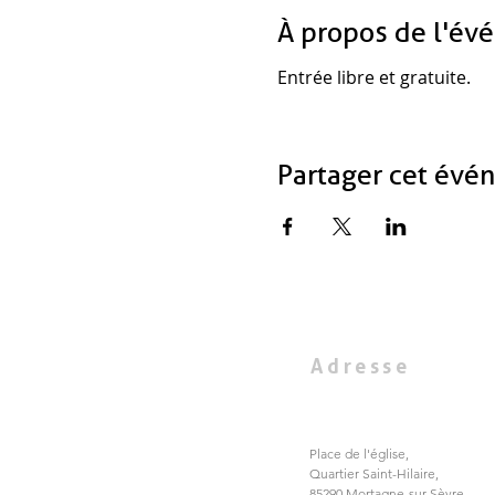
À propos de l'év
Entrée libre et gratuite. 
Partager cet évé
Adresse
Place de l'église,
Quartier Saint-Hilaire,
85290 Mortagne-sur-Sèvre