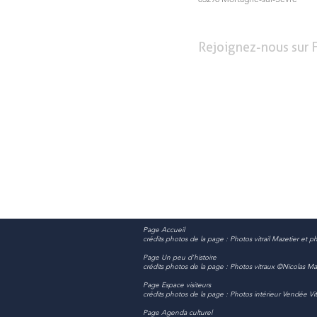
Rejoignez-nous sur 
Page Accueil
crédits photos de la page : Photos vitrail Mazetier e
Page Un peu d'histoire
crédits photos de la page : Photos vitraux ©Nicolas M
Page Espace visiteurs
crédits photos de la page : Photos intérieur Vendée V
Page Agenda culturel