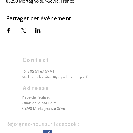
85290 Mortagne-sur-Sèvre, France
Partager cet événement
Contact
Tél. :
02 51 67 59 94
Mail :
vendeevitrail@paysdemortagne.fr
Adresse
Place de l'église,
Quartier Saint-Hilaire,
85290 Mortagne-sur-Sèvre
Rejoignez-nous sur Facebook :