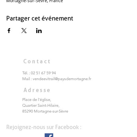
Mortagne-sur-Sèvre, France
Partager cet événement
Contact
Tél. :
02 51 67 59 94
Mail :
vendeevitrail@paysdemortagne.fr
Adresse
Place de l'église,
Quartier Saint-Hilaire,
85290 Mortagne-sur-Sèvre
Rejoignez-nous sur Facebook :