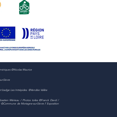
numériques ©Nicolas Maurice
sur-Sèvre
o et badge Les Intrépides ©Vendée Vallée
bastien Mérieau / Photos toiles ©Franck David /
e
©Commune de Mortagne-sur-Sèvre
/
Exposition