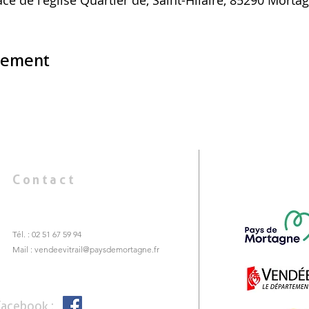
nement
Contact
Tél. : 02 51 67 59 94
Mail :
vendeevitrail@paysdemortagne.fr
Facebook :