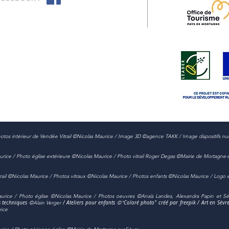
t photos intérieur de Vendée Vitrail ©Nicolas Maurice / Image 3D ©agence TAKK / Image dispositifs 
aurice / Photo église extérieure ©Nicolas Maurice / Photo vitrail Roger Degas ©Mairie de Mortagne-
itrail ©Nicolas Maurice / Photos vitraux ©Nicolas Maurice / Photos enfants ©Nicolas Maurice / Log
Maurice / Photo église ©Nicolas Maurice / Photos oeuvres ©Anaïs Landes, Alexandra Papin et Sé
es techniques
©Alain Verger
/ Ateliers pour enfants
©"
Coloré photo" créé par freepik / Art en Sèvr
rice