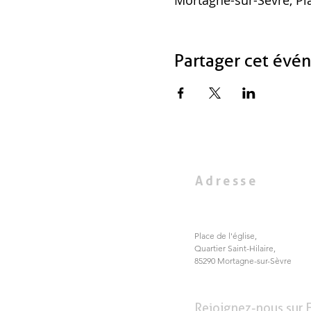
Partager cet évé
Adresse
Place de l'église,
Quartier Saint-Hilaire,
85290 Mortagne-sur-Sèvre
Rejoignez-nous sur 