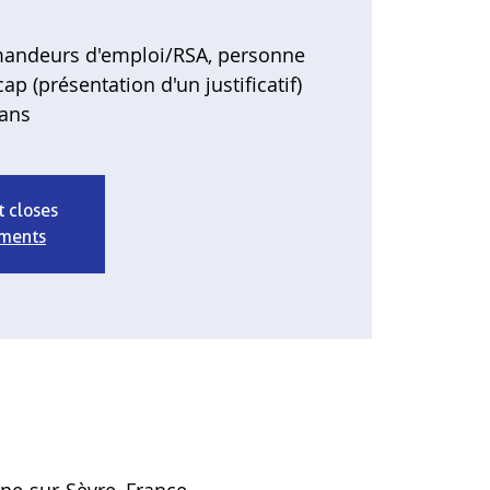
emandeurs d'emploi/RSA, personne
ap (présentation d'un justificatif)
 ans
t closes
ements
gne-sur-Sèvre, France